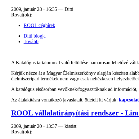
2009, január 28 - 16:35 — Ditti
Rovat(ok):
ROOL céghírek
Ditti blogja
Tovább
A Katalógus tartalommal való feltöltése hamarosan lehetővé váli
Kérjük nézze át a Magyar Élelmiszerkönyv alapján készített alábbi
élelmiszeripari termékek nem vagy csak nehézkesen helyezhetőek 
A katalógus elsősorban vevőknek/fogyasztóknak ad információt, í
Az átalakításra vonatkozó javaslatait, ötleteit itt várjuk:
kapcsolat
ROOL vállalatirányítási rendszer - Linu
2009, január 20 - 13:37 — kissist
Rovat(ok):