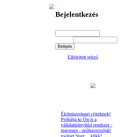
Bejelentkezés
Felhasználói név:
*
Jelszó:
*
Elfelejtett jelszó
Élelmiszeripari cégeknek!
Próbálja ki Ön is a
vállalatirányítási rendszer -
ingyenes - próbaverzióját!
roolnet Start.... klikk!