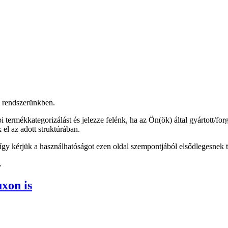
k rendszerünkben.
 termékkategorizálást és jelezze felénk, ha az Ön(ök) által gyártott/for
el az adott struktúrában.
gy kérjük a használhatóságot ezen oldal szempontjából elsődlegesnek t
.
xon is